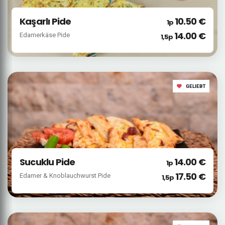
Kaşarlı Pide
10.50 €
1p
14.00 €
Edamerkäse Pide
1,5p
GELIEBT
Sucuklu Pide
14.00 €
1p
17.50 €
Edamer & Knoblauchwurst Pide
1,5p