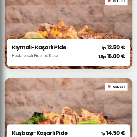
GELIEBT
Kıymalı-Kaşarlı Pide
12.50 €
1p
16.00 €
Hackfleisch Pide mit Käse
1,5p
GELIEBT
Kuşbaşı-Kaşarlı Pide
14.50 €
1p