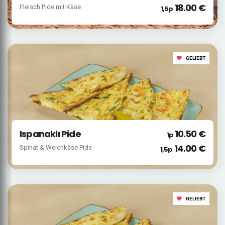
18.00 €
Fleisch Pide mit Käse
1,5p
GELIEBT
Ispanaklı Pide
10.50 €
1p
14.00 €
Spinat & Weichkäse Pide
1,5p
GELIEBT