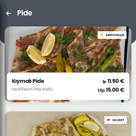
Pide
EMPFOHLEN
Kıymalı Pide
11.50 €
1p
15.00 €
Hackfleisch Pide (Kalb)
1,5p
GELIEBT