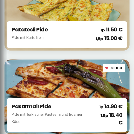
Patatesli Pide
11.50 €
1p
15.00 €
Pide mit Kartoffeln
1,5p
GELIEBT
Pastırmalı Pide
14.90 €
1p
18.40
Pide mit Türkischer Pasteami und Edamer
1,5p
€
Käse