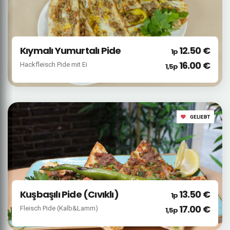
Kıymalı Yumurtalı Pide
12.50 €
1p
16.00 €
Hackfleisch Pide mit Ei
1,5p
GELIEBT
Kuşbaşılı Pide (Cıvıklı)
13.50 €
1p
17.00 €
Fleisch Pide (Kalb&Lamm)
1,5p