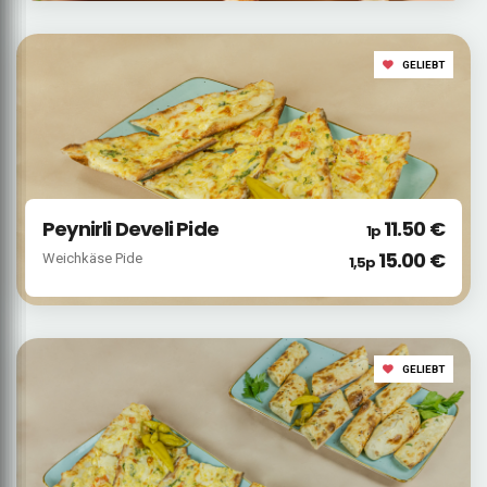
GELIEBT
Peynirli Develi Pide
11.50 €
1p
15.00 €
Weichkäse Pide
1,5p
GELIEBT